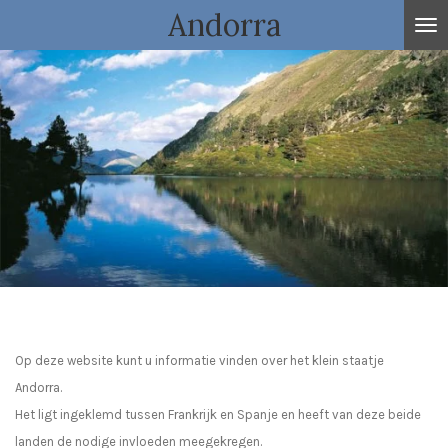
Andorra
Ga
direct
naar
de
hoofdinhoud
Op deze website kunt u informatie vinden over het klein staatje
Andorra.
Het ligt ingeklemd tussen Frankrijk en Spanje en heeft van deze beide
landen de nodige invloeden meegekregen.