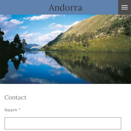
Andorra
Ga
direct
naar
de
hoofdinhoud
Contact
Naam *